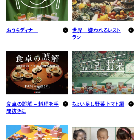
おうちディナー
世界一嫌われるレスト
ラン
食卓の誤解 – 料理を手
ちょい足し野菜 トマト編
間抜きに