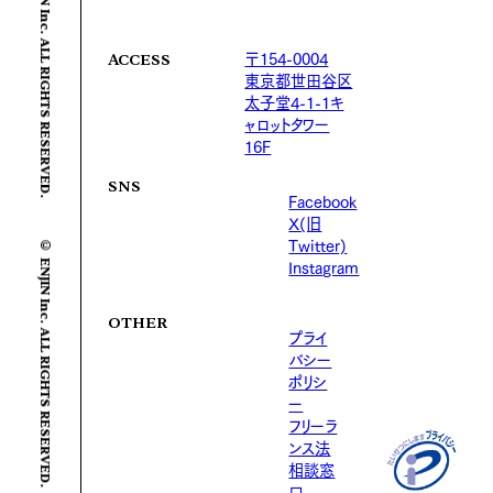
© ENJIN Inc. ALL RIGHTS RESERVED.
〒154-0004
ACCESS
東京都世田谷区
太子堂4-1-1キ
ャロットタワー
16F
SNS
Facebook
X(旧
© ENJIN Inc. ALL RIGHTS RESERVED.
Twitter)
Instagram
OTHER
プライ
バシー
ポリシ
ー
フリーラ
ンス法
相談窓
口