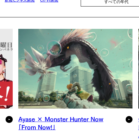
すべての年代
Ayase × Monster Hunter Now
「From Now!」