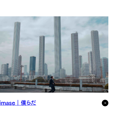
imase｜僕らだ