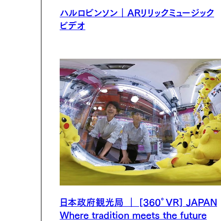
ハルロビンソン｜ARリリックミュージック
ビデオ
日本政府観光局 ｜ [360°VR] JAPAN
Where tradition meets the future