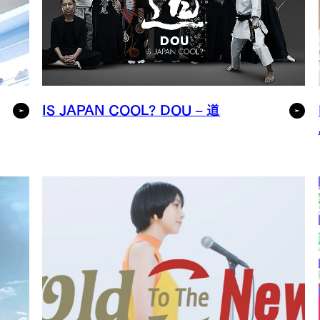
IS JAPAN COOL? DOU – 道