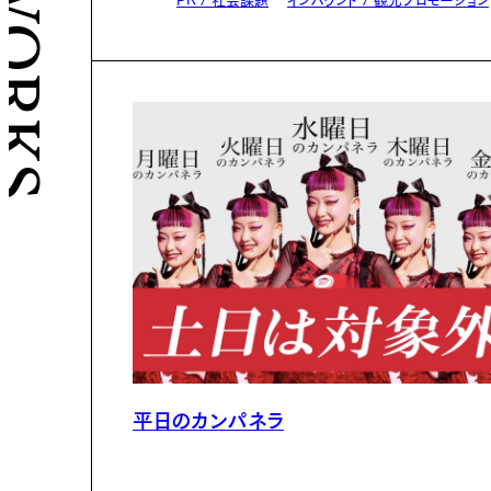
L WORKS
平日のカンパネラ