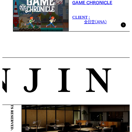
GAME CHRONICLE
CLIENT
全日空（ANA）
© ENJIN Inc. ALL RIGHTS RESERVED.