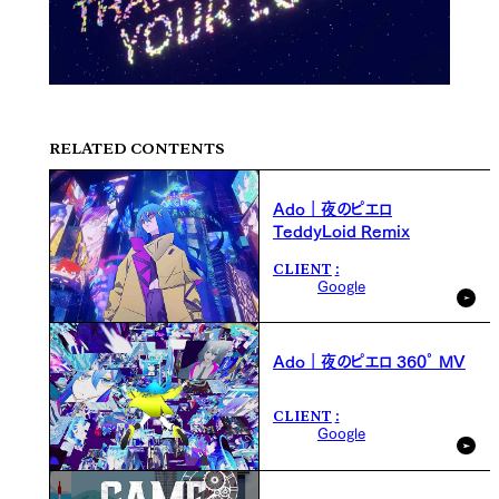
RELATED CONTENTS
Ado｜夜のピエロ
TeddyLoid Remix
CLIENT
Google
Ado｜夜のピエロ 360° MV
CLIENT
Google