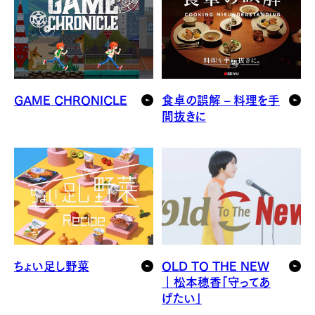
GAME CHRONICLE
食卓の誤解 – 料理を手
間抜きに
ちょい足し野菜
OLD TO THE NEW
｜松本穂香「守ってあ
げたい」