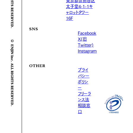
東京都世田谷区
太子堂4-1-1キ
ャロットタワー
16F
SNS
Facebook
X(旧
© ENJIN Inc. ALL RIGHTS RESERVED.
Twitter)
Instagram
OTHER
プライ
バシー
ポリシ
ー
フリーラ
ンス法
相談窓
口