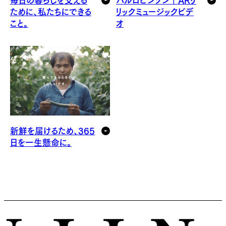
ために、私たちにできる
リックミュージックビデ
こと。
オ
新鮮を届けるため、365
日を一生懸命に。