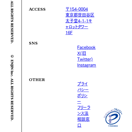
© ENJIN Inc. ALL RIGHTS RESERVED.
〒154-0004
ACCESS
東京都世田谷区
太子堂4-1-1キ
ャロットタワー
16F
SNS
Facebook
X(旧
© ENJIN Inc. ALL RIGHTS RESERVED.
Twitter)
Instagram
OTHER
プライ
バシー
ポリシ
ー
フリーラ
ンス法
相談窓
口