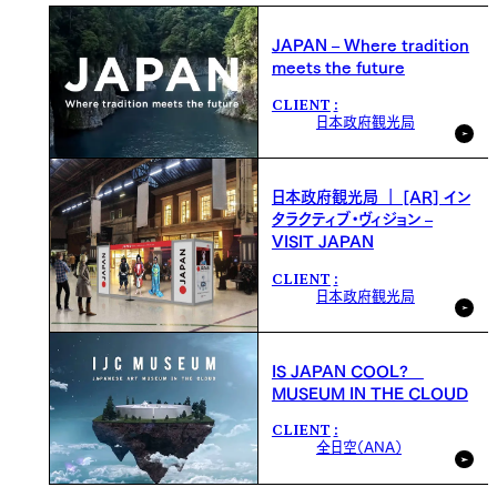
JAPAN – Where tradition
meets the future
CLIENT
日本政府観光局
日本政府観光局 ｜ [AR] イン
タラクティブ・ヴィジョン –
VISIT JAPAN
CLIENT
日本政府観光局
IS JAPAN COOL?
MUSEUM IN THE CLOUD
CLIENT
全日空（ANA）