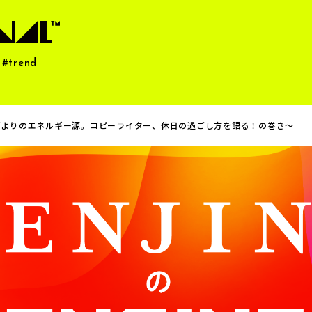
#trend
何よりのエネルギー源。コピーライター、休日の過ごし方を語る！の巻き〜
テ
隠れグッドデザイン賞
ENJINのENGINE
猿人の
猿人食堂
猿人×○人
トレン
テ
隠れグッドデザイン賞
ENJINのENGINE
猿人の
猿人食堂
、
猿人×○人
トレン