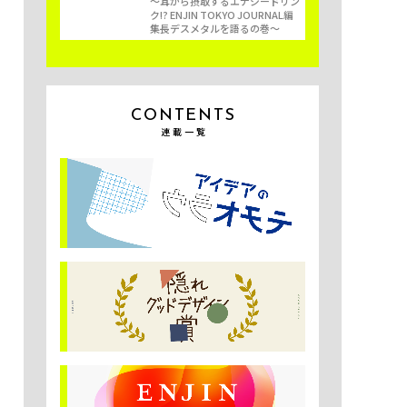
〜耳から摂取するエナジードリン
ク!? ENJIN TOKYO JOURNAL編
集長デスメタルを語るの巻〜
CONTENTS
連載一覧