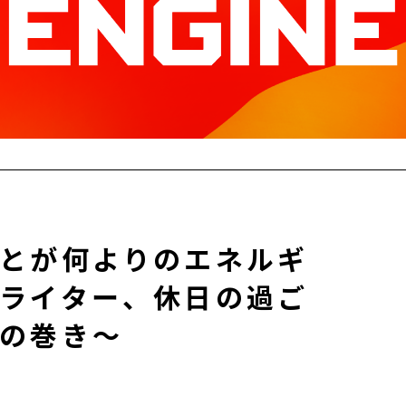
#marketing
#advertising
#design
#trend
、
#person
#column
#interview
#marketing
#advertising
#design
#trend
#person
#column
#interview
とが何よりのエネルギ
ライター、休日の過ご
の巻き〜