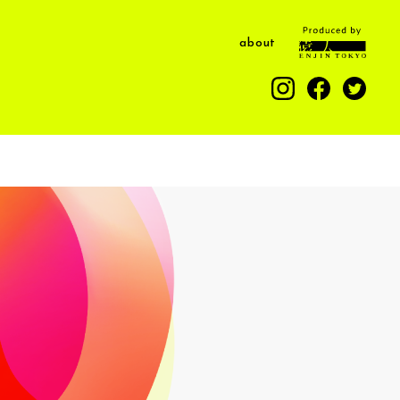
about
本棚
ド調査団
本棚
ド調査団