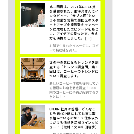
第二回目は、2021年にFCC賞
を受賞された、東将光さんにイ
ンタビュー。“サブス区”とい
う不思議な言葉で墨田区のスタ
ートアップ企業誘致キャンペー
ンに成功したエピソードをもと
に、アイデアの見つけ方、考え
方を深掘りしました。 […]
右脳で生まれたイメージに、コピ
ーで補助線を引く。
世の中の気になるトレンドを調
査する「トレンド調査団」第１
回目は、コーヒーのトレンドに
ついて調査します。
新しいコーヒー体験を提供してい
る話題のお店を徹底調査！3000
円のコーヒーに予約が殺到するワ
ケとは！？
ENJIN 社員は普段、どんなこ
とを ENGINE にして仕事に取
り組んでいるのか！？仕事以外
にかける情熱を深掘りインタビ
ュー！（取材：文＝和田瑞季）