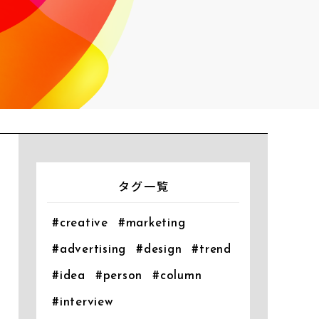
タグ一覧
#creative
#marketing
#advertising
#design
#trend
#idea
#person
#column
#interview