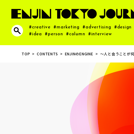
#creative
#marketing
#advertising
#design
#idea
#person
#column
#interview
TOP
CONTENTS
ENJINのENGINE
〜人と会うことが
アイデアのウラオモ
号外”新猿人”発見
アイデアのウラオモ
ところでENJINさん
号外”新猿人”発見