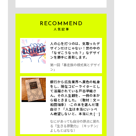
RECOMMEND
人気記事
人の心を打つのは、気取ったデ
ザインだけじゃない！世の中の
「なぜこうなった？」なデザイ
ンを勝手に表彰します。
第一回「暴走族の様式美とデザイ
ン」
銀行から広告業界へ異色の転身
をし、現在コピーライターとし
て活躍されている戸谷早織さ
ん。その人生観を、一冊の本か
ら紐ときました。（取材：文＝
和田瑞季） -この本を選んだ理
由は？ 「人生は本当にいっぺ
ん絶望しないと、本当に大 […]
なにがあっても自分の原点に戻れ
る『生きる原動力』（キッチン/
よしもとばなな）