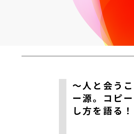
#creative
ところでENJINさん
#idea
#creative
#idea
〜人と会うこ
ー源。コピー
し方を語る！