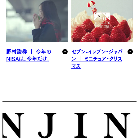
野村證券 ｜ 今年の
セブン-イレブン・ジャパ
NISAは、今年だけ。
ン ｜ ミニチュア・クリス
マス