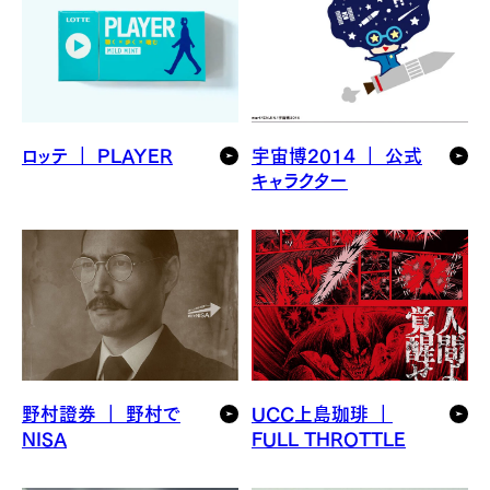
ロッテ ｜ PLAYER
宇宙博2014 ｜ 公式
キャラクター
野村證券 ｜ 野村で
UCC上島珈琲 ｜
NISA
FULL THROTTLE