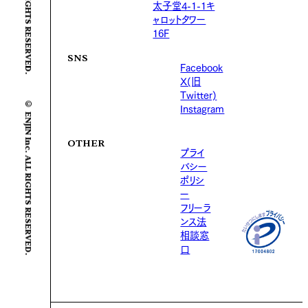
太子堂4-1-1キ
ャロットタワー
16F
SNS
Facebook
X(旧
Twitter)
© ENJIN Inc. ALL RIGHTS RESERVED.
Instagram
OTHER
プライ
バシー
ポリシ
ー
フリーラ
ンス法
相談窓
口