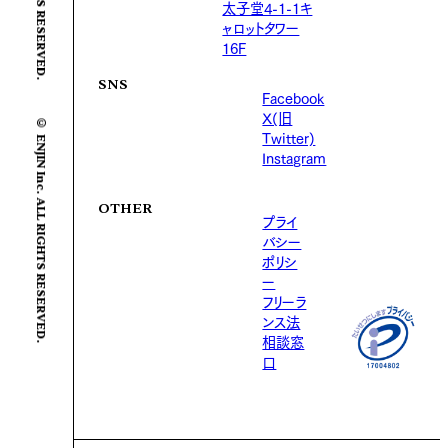
太子堂4-1-1キ
ャロットタワー
16F
SNS
Facebook
X(旧
© ENJIN Inc. ALL RIGHTS RESERVED.
Twitter)
Instagram
OTHER
プライ
バシー
ポリシ
ー
フリーラ
ンス法
相談窓
口