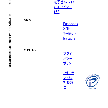
太子堂4-1-1キ
ャロットタワー
16F
© ENJIN Inc. ALL RIGHTS RESERVED.
SNS
Facebook
X(旧
Twitter)
Instagram
OTHER
プライ
バシー
ポリシ
ー
フリーラ
ンス法
相談窓
口