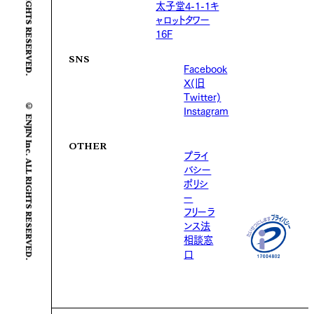
太子堂4-1-1キ
ャロットタワー
16F
SNS
Facebook
X(旧
Twitter)
© ENJIN Inc. ALL RIGHTS RESERVED.
Instagram
OTHER
プライ
バシー
ポリシ
ー
フリーラ
ンス法
相談窓
口