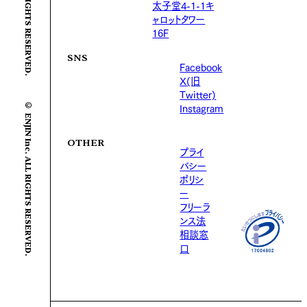
太子堂4-1-1キ
ャロットタワー
16F
SNS
Facebook
X(旧
Twitter)
© ENJIN Inc. ALL RIGHTS RESERVED.
Instagram
OTHER
プライ
バシー
ポリシ
ー
フリーラ
ンス法
相談窓
口