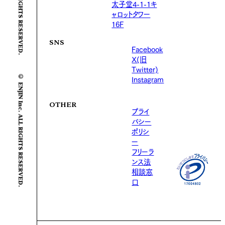
太子堂4-1-1キ
ャロットタワー
16F
SNS
Facebook
X(旧
Twitter)
© ENJIN Inc. ALL RIGHTS RESERVED.
Instagram
OTHER
プライ
バシー
ポリシ
ー
フリーラ
ンス法
相談窓
口