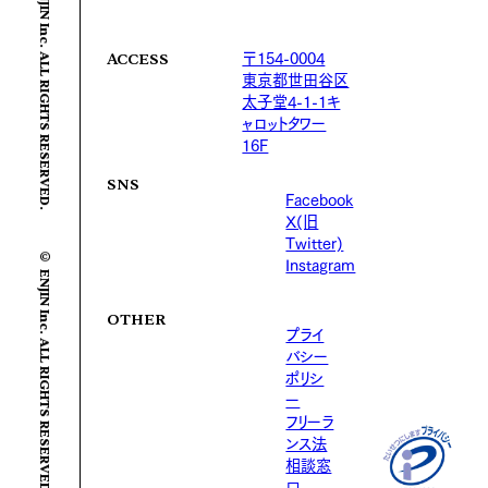
© ENJIN Inc. ALL RIGHTS RESERVED.
〒154-0004
ACCESS
東京都世田谷区
太子堂4-1-1キ
ャロットタワー
16F
SNS
Facebook
X(旧
Twitter)
© ENJIN Inc. ALL RIGHTS RESERVED.
Instagram
OTHER
プライ
バシー
ポリシ
ー
フリーラ
ンス法
相談窓
口