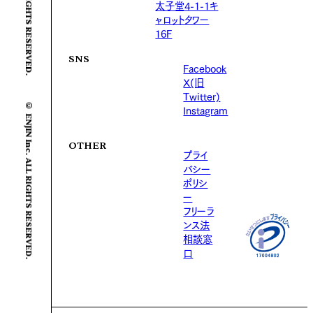
太子堂4-1-1キ
ャロットタワー
16F
SNS
Facebook
X(旧
© ENJIN Inc. ALL RIGHTS RESERVED.
Twitter)
Instagram
OTHER
プライ
バシー
ポリシ
ー
フリーラ
ンス法
相談窓
口