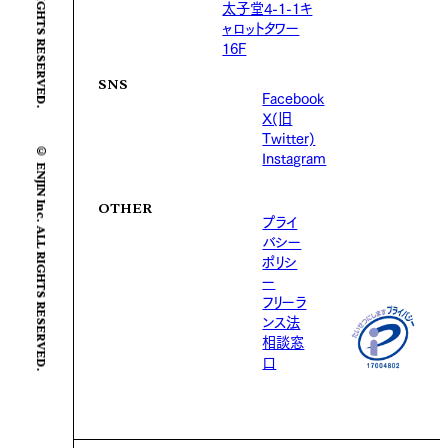
太子堂4-1-1キ
ャロットタワー
16F
SNS
Facebook
X(旧
Twitter)
© ENJIN Inc. ALL RIGHTS RESERVED.
Instagram
OTHER
プライ
バシー
ポリシ
ー
フリーラ
ンス法
相談窓
口