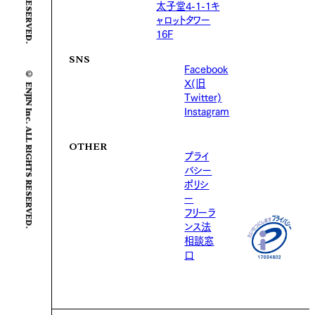
太子堂4-1-1キ
ャロットタワー
16F
SNS
Facebook
© ENJIN Inc. ALL RIGHTS RESERVED.
X(旧
Twitter)
Instagram
OTHER
プライ
バシー
ポリシ
ー
フリーラ
ンス法
相談窓
口