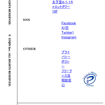
太子堂4-1-1キ
ャロットタワー
16F
SNS
Facebook
X(旧
Twitter)
© ENJIN Inc. ALL RIGHTS RESERVED.
Instagram
OTHER
プライ
バシー
ポリシ
ー
フリーラ
ンス法
相談窓
口