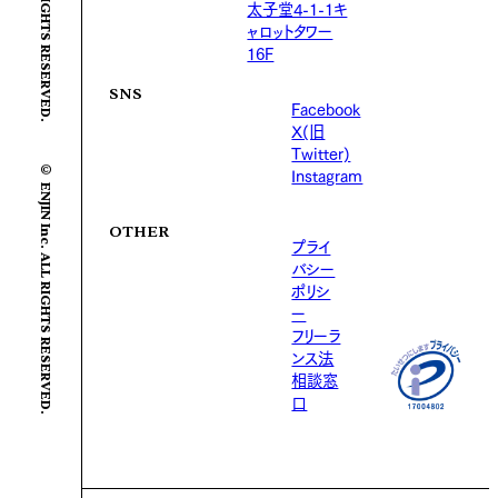
太子堂4-1-1キ
ャロットタワー
16F
SNS
Facebook
X(旧
Twitter)
© ENJIN Inc. ALL RIGHTS RESERVED.
Instagram
OTHER
プライ
バシー
ポリシ
ー
フリーラ
ンス法
相談窓
口