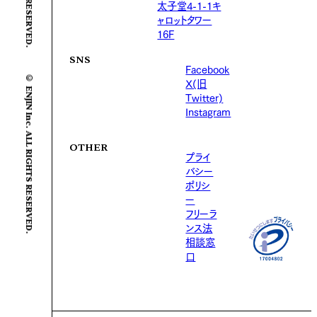
太子堂4-1-1キ
ャロットタワー
16F
SNS
Facebook
© ENJIN Inc. ALL RIGHTS RESERVED.
X(旧
Twitter)
Instagram
OTHER
プライ
バシー
ポリシ
ー
フリーラ
ンス法
相談窓
口