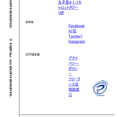
太子堂4-1-1キ
ャロットタワー
16F
SNS
Facebook
X(旧
Twitter)
© ENJIN Inc. ALL RIGHTS RESERVED.
Instagram
OTHER
プライ
バシー
ポリシ
ー
フリーラ
ンス法
相談窓
口