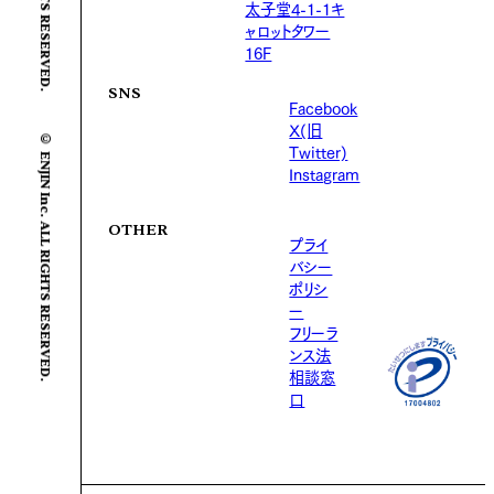
太子堂4-1-1キ
ャロットタワー
16F
SNS
Facebook
X(旧
© ENJIN Inc. ALL RIGHTS RESERVED.
Twitter)
Instagram
OTHER
プライ
バシー
ポリシ
ー
フリーラ
ンス法
相談窓
口