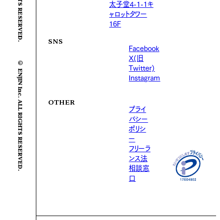
太子堂4-1-1キ
ャロットタワー
16F
SNS
Facebook
X(旧
© ENJIN Inc. ALL RIGHTS RESERVED.
Twitter)
Instagram
OTHER
プライ
バシー
ポリシ
ー
フリーラ
ンス法
相談窓
口