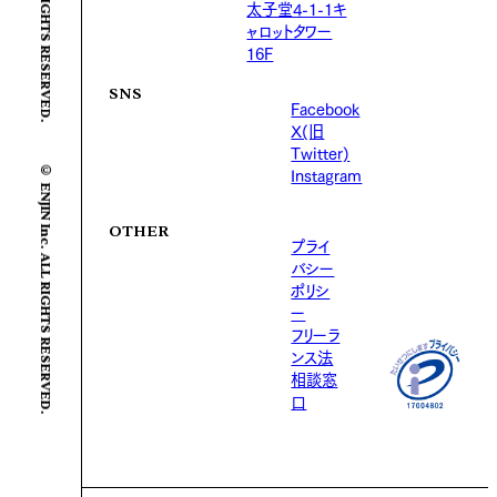
太子堂4-1-1キ
ャロットタワー
16F
SNS
Facebook
X(旧
Twitter)
© ENJIN Inc. ALL RIGHTS RESERVED.
Instagram
OTHER
プライ
バシー
ポリシ
ー
フリーラ
ンス法
相談窓
口