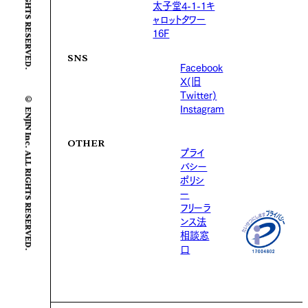
太子堂4-1-1キ
ャロットタワー
16F
SNS
Facebook
X(旧
© ENJIN Inc. ALL RIGHTS RESERVED.
Twitter)
Instagram
OTHER
プライ
バシー
ポリシ
ー
フリーラ
ンス法
相談窓
口