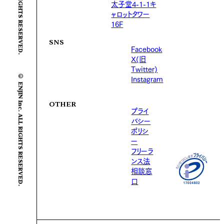
太子堂4-1-1キ
ャロットタワー
16F
SNS
Facebook
X(旧
Twitter)
© ENJIN Inc. ALL RIGHTS RESERVED.
Instagram
OTHER
プライ
バシー
ポリシ
ー
フリーラ
ンス法
相談窓
口