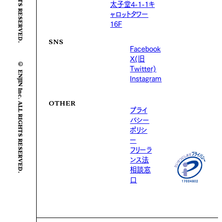
太子堂4-1-1キ
ャロットタワー
16F
SNS
Facebook
X(旧
© ENJIN Inc. ALL RIGHTS RESERVED.
Twitter)
Instagram
OTHER
プライ
バシー
ポリシ
ー
フリーラ
ンス法
相談窓
口