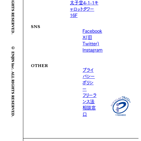
太子堂4-1-1キ
ャロットタワー
16F
SNS
Facebook
X(旧
Twitter)
© ENJIN Inc. ALL RIGHTS RESERVED.
Instagram
OTHER
プライ
バシー
ポリシ
ー
フリーラ
ンス法
相談窓
口