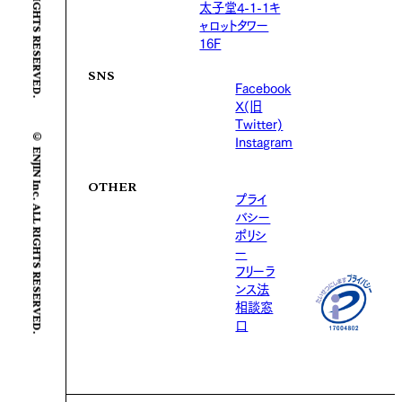
太子堂4-1-1キ
ャロットタワー
16F
SNS
Facebook
X(旧
Twitter)
© ENJIN Inc. ALL RIGHTS RESERVED.
Instagram
OTHER
プライ
バシー
ポリシ
ー
フリーラ
ンス法
相談窓
口